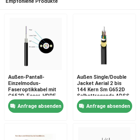
Empfohlene Produkte
Außen-Pantall-
Außen Single/Double
Einzelmodus-
Jacket Aerial 2 bis
Faseroptikkabel mit
144 Kern Sm G652D
G652D-Faser-HDPE-
Selbsttragende ADSS
Jacke GYXTW
Glasfaserkabel
Anfrage absenden
Anfrage absenden