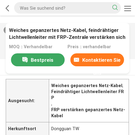
Weiches gepanzertes Netz-Kabel, feindrähtiger
2
/
0
Lichtwellenleiter mit FRP-Zentrale verstärken sich
MOQ：Verhandelbar
Preis：verhandelbar
Bestpreis
Kontaktieren Sie
PRODUKT-BESCHREIBUNG
uns
Weiches gepanzertes Netz-Kabel
,
Feindrähtiger Lichtwellenleiter FR
P
Ausgesucht:
,
FRP verstärken gepanzertes Netz-
Kabel
Herkunftsort
Dongguan TW