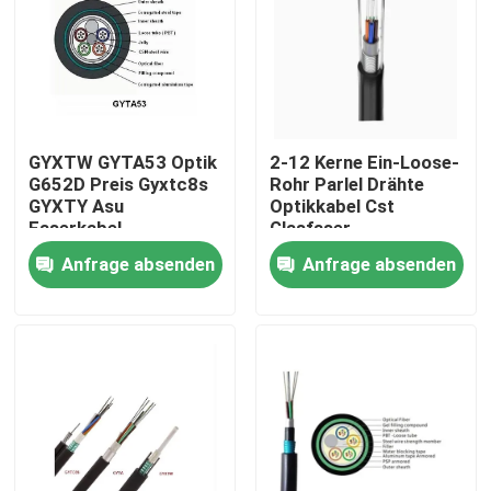
GYXTW GYTA53 Optik
2-12 Kerne Ein-Loose-
G652D Preis Gyxtc8s
Rohr Parlel Drähte
GYXTY Asu
Optikkabel Cst
Faserkabel
Glasfaser
Anfrage absenden
Anfrage absenden
Haus
Produkte
Über uns