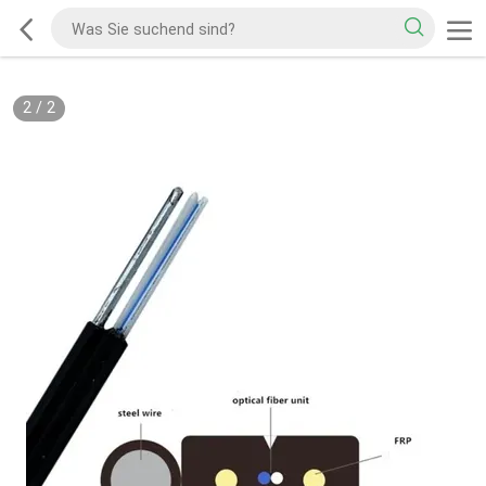
2
/
2