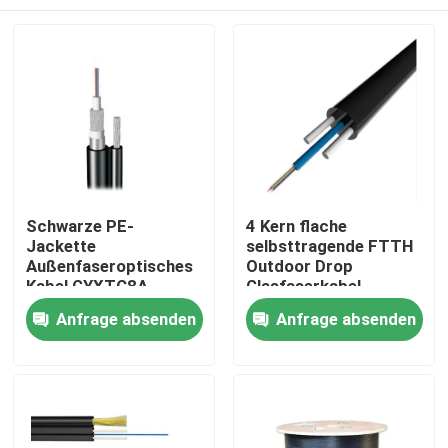
Schwarze PE-
4 Kern flache
Jackette
selbsttragende FTTH
Außenfaseroptisches
Outdoor Drop
Kabel GYXTC8A
Glasfaserkabel
Selbsttragendes
Haus
Anfrage absenden
Anfrage absenden
Luftkabel mit 5 km
Kabellänge
Produkte
Über uns